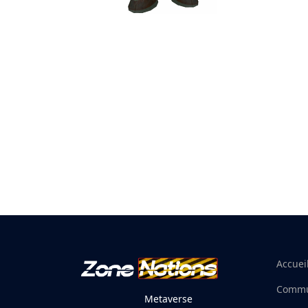
Accuei
Commu
Metaverse