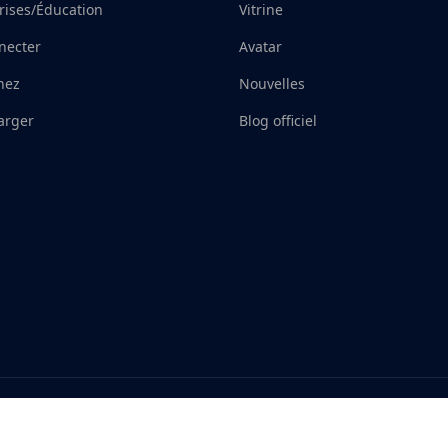
rises/Éducation
Vitrine
necter
Avatar
nez
Nouvelles
arger
Blog officiel
ur Immagination, Your Next
Traiteme
Politique de confident