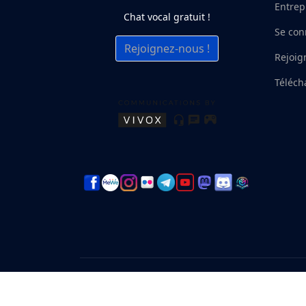
Entrep
Chat vocal gratuit !
Se con
Rejoignez-nous !
Rejoig
Téléch
© since 2010 to 2026 Zone Nations Metavers, Yo
Level