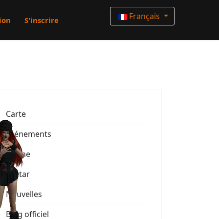
Français
ion
S'inscrire
Carte
Événements
Vitrine
Avatar
Nouvelles
Blog officiel