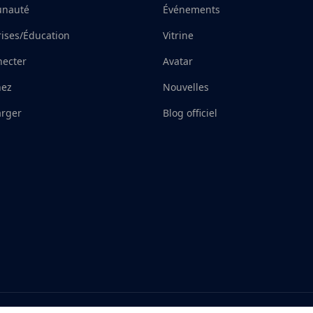
nauté
Événements
rises/Éducation
Vitrine
necter
Avatar
nez
Nouvelles
arger
Blog officiel