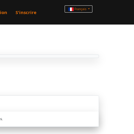
Français
ion
S'inscrire
ni.