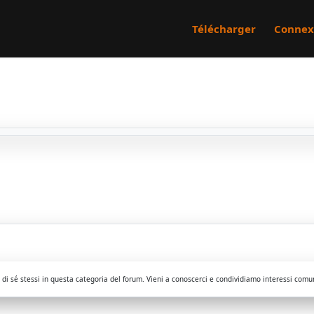
Télécharger
Connex
i sé stessi in questa categoria del forum. Vieni a conoscerci e condividiamo interessi comu