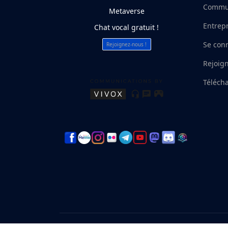
Commu
Metaverse
Entrep
Chat vocal gratuit !
Se con
Rejoignez-nous !
Rejoig
Téléch