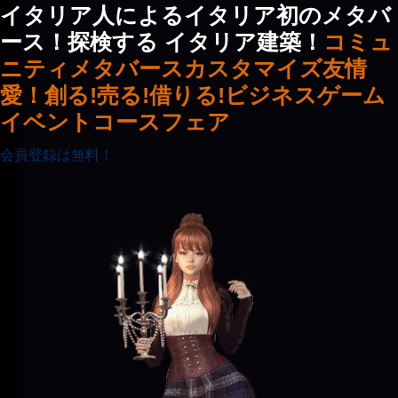
イタリア人によるイタリア初のメタバ
ース！探検する イタリア建築！
コミュ
ニティ
メタバース
カスタマイズ
友情
愛！
創る!
売る!
借りる!
ビジネス
ゲーム
イベント
コース
フェア
会員登録は無料！