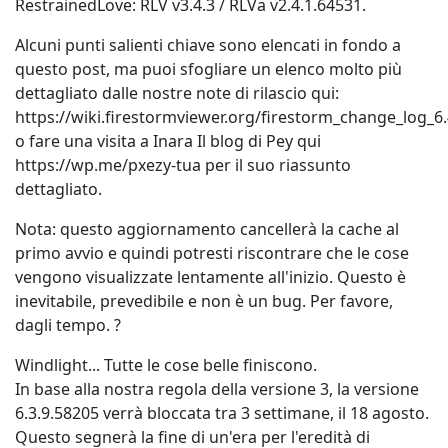
tutti voi, poiché contiene molti grandi miglioramenti,
nuove fantastiche funzionalità, un sacco di correzioni
di bug e non meno di 6 aggiornamenti del
visualizzatore LL. Siamo alla pari con la versione Viewer
di LL 6.4.20.560520 (interfaccia utente del
visualizzatore) e anche aggiornati all'API
RestrainedLove: RLV v3.4.3 / RLVa v2.4.1.64531.
Alcuni punti salienti chiave sono elencati in fondo a
questo post, ma puoi sfogliare un elenco molto più
dettagliato dalle nostre note di rilascio qui:
https://wiki.firestormviewer.org/firestorm_change_log_6
o fare una visita a Inara Il blog di Pey qui
https://wp.me/pxezy-tua per il suo riassunto
dettagliato.
Nota: questo aggiornamento cancellerà la cache al
primo avvio e quindi potresti riscontrare che le cose
vengono visualizzate lentamente all'inizio. Questo è