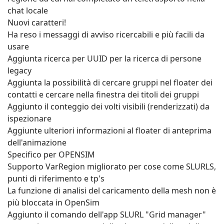
Ulteriori filtri di ricerca nell'inventario
Opzioni del moderatore di gruppo migliorate dal menu
contestuale del tasto destro del mouse.
Aggiunte impostazioni aggiuntive per "Mostra
visualizzatori vocali"
Aggiunta l'opzione per segnalare lo SLURL della
regione da cui hai completato un teletrasporto nella
chat locale
Nuovi caratteri!
Ha reso i messaggi di avviso ricercabili e più facili da
usare
Aggiunta ricerca per UUID per la ricerca di persone
legacy
Aggiunta la possibilità di cercare gruppi nel floater dei
contatti e cercare nella finestra dei titoli dei gruppi
Aggiunto il conteggio dei volti visibili (renderizzati) da
ispezionare
Aggiunte ulteriori informazioni al floater di anteprima
dell'animazione