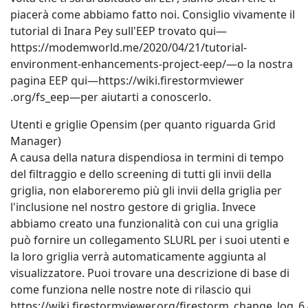
utenti, poiché non tutti potevano vedere la stessa
illuminazione. La funzionalità EEP del laboratorio è
stata progettata per sostituire Windlight e, sebbene
abbia avuto un inizio difficile, ne ha fatta di strada. Le
persone tendono a lottare con le cose nuove e ad
evitare di adottarle il più a lungo possibile. Ma una
volta che ti sarai abituato all'EEP, siamo sicuri che ti
piacerà come abbiamo fatto noi. Consiglio vivamente il
tutorial di Inara Pey sull'EEP trovato qui—
https://modemworld.me/2020/04/21/tutorial-
environment-enhancements-project-eep/—o la nostra
pagina EEP qui—https://wiki.firestormviewer
.org/fs_eep—per aiutarti a conoscerlo.
Utenti e griglie Opensim (per quanto riguarda Grid
Manager)
A causa della natura dispendiosa in termini di tempo
del filtraggio e dello screening di tutti gli invii della
griglia, non elaboreremo più gli invii della griglia per