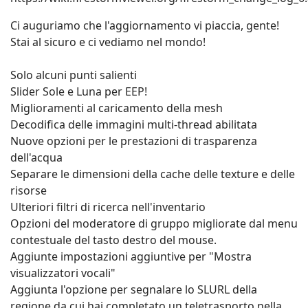
l'inclusione nel nostro gestore di griglia. Invece
abbiamo creato una funzionalità con cui una griglia
può fornire un collegamento SLURL per i suoi utenti e
la loro griglia verrà automaticamente aggiunta al
visualizzatore. Puoi trovare una descrizione di base di
come funziona nelle nostre note di rilascio qui
https://wiki.firestormviewer.org/firestorm_change_log_
Ci auguriamo che l'aggiornamento vi piaccia, gente!
Stai al sicuro e ci vediamo nel mondo!
Solo alcuni punti salienti
Slider Sole e Luna per EEP!
Miglioramenti al caricamento della mesh
Decodifica delle immagini multi-thread abilitata
Nuove opzioni per le prestazioni di trasparenza
dell'acqua
Separare le dimensioni della cache delle texture e delle
risorse