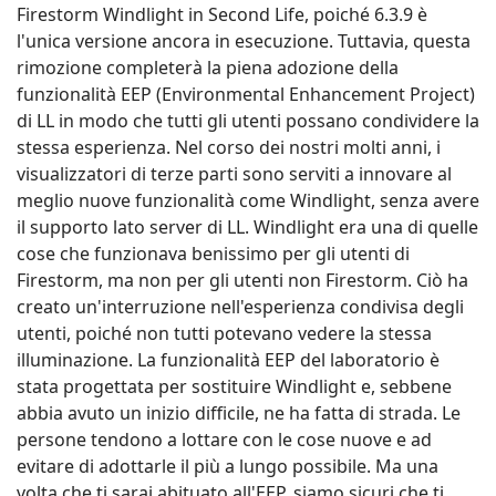
inevitabile, prevedibile e non è un bug. Per favore,
dagli tempo. ?
Windlight... Tutte le cose belle finiscono.
In base alla nostra regola della versione 3, la versione
6.3.9.58205 verrà bloccata tra 3 settimane, il 18 agosto.
Questo segnerà la fine di un'era per l'eredità di
Firestorm Windlight in Second Life, poiché 6.3.9 è
l'unica versione ancora in esecuzione. Tuttavia, questa
rimozione completerà la piena adozione della
funzionalità EEP (Environmental Enhancement Project)
di LL in modo che tutti gli utenti possano condividere la
stessa esperienza. Nel corso dei nostri molti anni, i
visualizzatori di terze parti sono serviti a innovare al
meglio nuove funzionalità come Windlight, senza avere
il supporto lato server di LL. Windlight era una di quelle
cose che funzionava benissimo per gli utenti di
Firestorm, ma non per gli utenti non Firestorm. Ciò ha
creato un'interruzione nell'esperienza condivisa degli