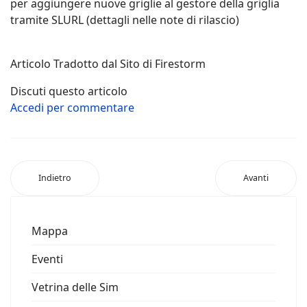
Specifico per OPENSIM
Supporto VarRegion migliorato per cose come SLURLS,
punti di riferimento e tp's
La funzione di analisi del caricamento della mesh non è
più bloccata in OpenSim
Aggiunto il comando dell'app SLURL "Grid manager"
per aggiungere nuove griglie al gestore della griglia
tramite SLURL (dettagli nelle note di rilascio)
Articolo Tradotto dal Sito di Firestorm
Discuti questo articolo
Accedi per commentare
Indietro
Avanti