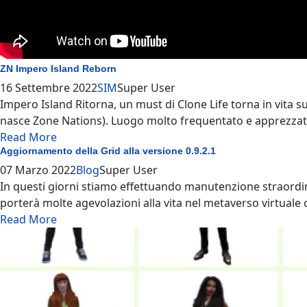
ZN Impero Island Reborn
16 Settembre 2022
SIM
Super User
Impero Island Ritorna, un must di Clone Life torna in vita 
nasce Zone Nations). Luogo molto frequentato e apprezzato 
Read More
Aggiornamento della Grid alla versione 0.9.2.1
07 Marzo 2022
Blog
Super User
In questi giorni stiamo effettuando manutenzione straordi
porterà molte agevolazioni alla vita nel metaverso virtuale co
Read More