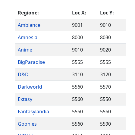
Regione:
Loc X:
Loc Y:
Ambiance
9001
9010
Amnesia
8000
8030
Anime
9010
9020
BigParadise
5555
5555
D&D
3110
3120
Darkworld
5560
5570
Extasy
5560
5550
Fantasylandia
5560
5560
Goonies
5560
5590