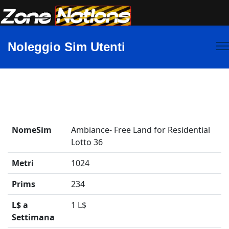
Noleggio Sim Utenti
NomeSim
Ambiance- Free Land for Residential
Lotto 36
Metri
1024
Prims
234
L$ a
1 L$
Settimana