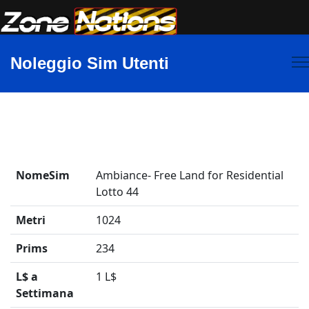
Noleggio Sim Utenti
NomeSim
Ambiance- Free Land for Residential
Lotto 44
Metri
1024
Prims
234
L$ a
1 L$
Settimana