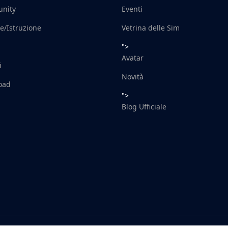
nity
Eventi
e/Istruzione
Vetrina delle Sim
">
Avatar
i
Novità
oad
">
Blog Ufficiale