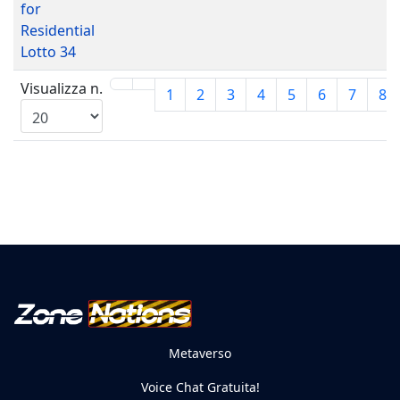
for
Residential
Lotto 34
Visualizza n.
1
2
3
4
5
6
7
8
Metaverso
Voice Chat Gratuita!